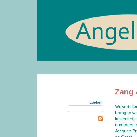
Zang 
zoeken
Wij vertell
brengen we
luisterlie
nummers, e
Jacques Bre