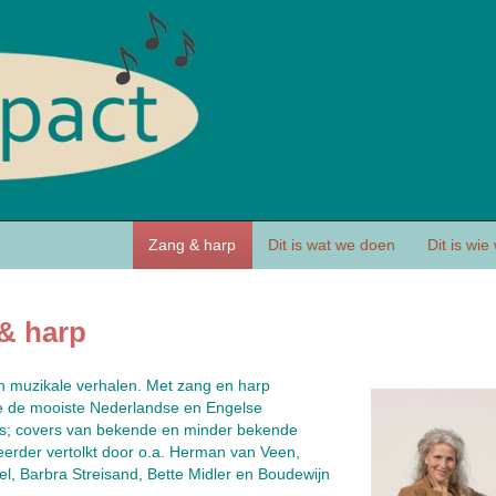
Zang & harp
Dit is wat we doen
Dit is wie
& harp
en muzikale verhalen. Met zang en harp
 de mooiste Nederlandse en Engelse
djes; covers van bekende en minder bekende
erder vertolkt door o.a. Herman van Veen,
l, Barbra Streisand, Bette Midler en Boudewijn