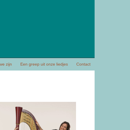
 we zijn
Een greep uit onze liedjes
Contact