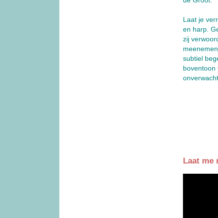
de Groot.
Laat je ve
en harp. G
zij verwoor
meenemen d
subtiel be
boventoon 
onverwacht
Laat me n