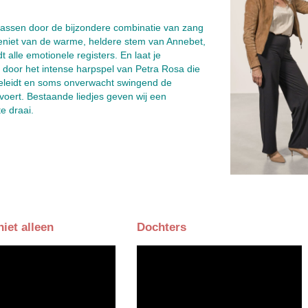
rrassen door de bijzondere combinatie van zang
eniet van de warme, heldere stem van Annebet,
dt alle emotionele registers. En laat je
oor het intense harpspel van Petra Rosa die
geleidt en soms onverwacht swingend de
voert. Bestaande liedjes geven wij een
e draai.
iet alleen
Dochters